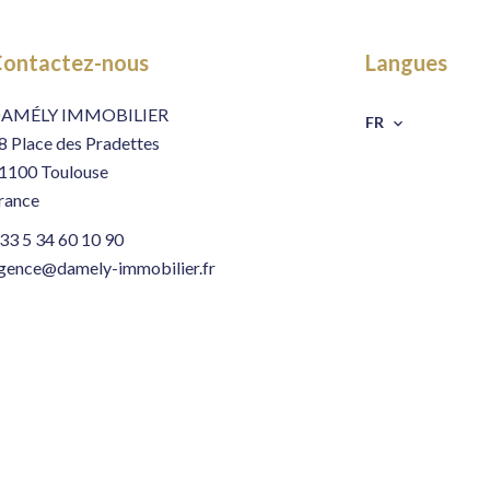
ontactez-nous
Langues
AMÉLY IMMOBILIER
FR
8 Place des Pradettes
1100
Toulouse
rance
33 5 34 60 10 90
gence@damely-immobilier.fr