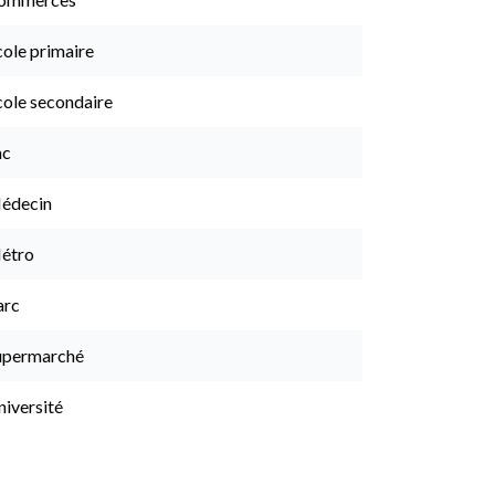
cole primaire
cole secondaire
ac
édecin
étro
arc
upermarché
niversité