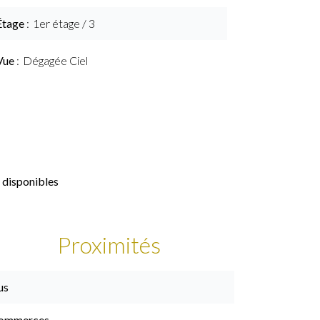
Étage
1er étage / 3
Vue
Dégagée Ciel
 disponibles
Proximités
us
ommerces