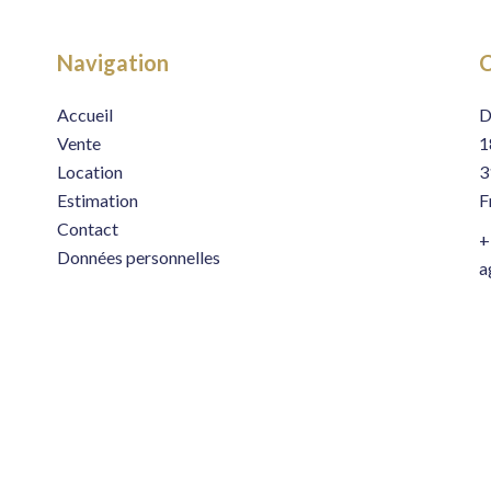
Navigation
C
Accueil
D
Vente
1
Location
3
Estimation
F
Contact
+
Données personnelles
a