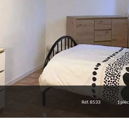
Réf. 8533
1 piè