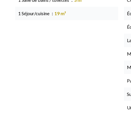
1 Séjour/cuisine
19 m²
É
É
L
M
M
P
S
U