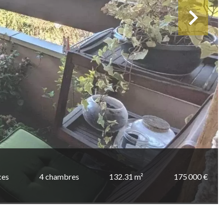
ces
4 chambres
132.31 m²
175 000 €