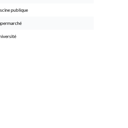
scine publique
upermarché
niversité