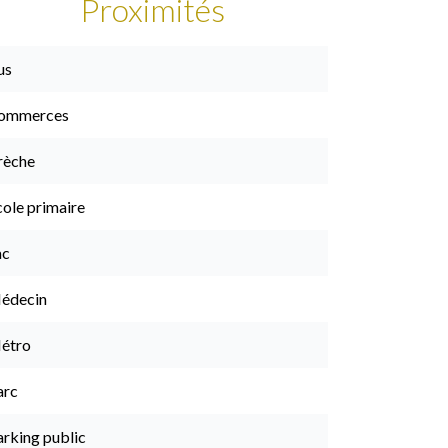
Proximités
us
ommerces
rèche
cole primaire
ac
édecin
étro
arc
arking public