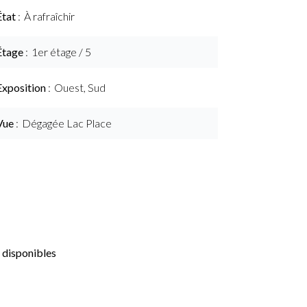
État
À rafraîchir
Étage
1er étage / 5
Exposition
Ouest, Sud
Vue
Dégagée Lac Place
 disponibles