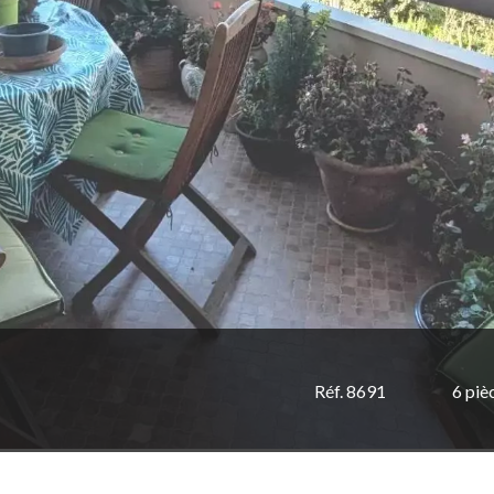
Réf. 8691
6 piè