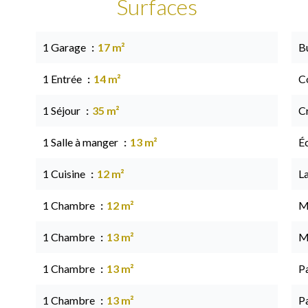
Surfaces
1 Garage
17 m²
B
1 Entrée
14 m²
C
1 Séjour
35 m²
C
1 Salle à manger
13 m²
É
1 Cuisine
12 m²
L
1 Chambre
12 m²
M
1 Chambre
13 m²
M
1 Chambre
13 m²
P
1 Chambre
13 m²
P