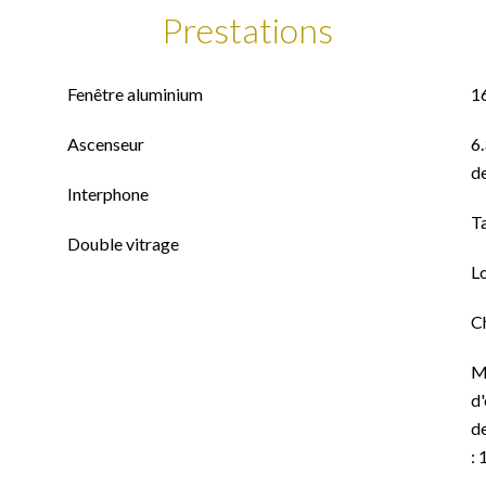
Prestations
Fenêtre aluminium
1
Ascenseur
6.
de
Interphone
T
Double vitrage
L
C
M
d'
de
: