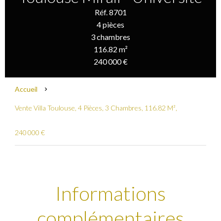
Réf. 8701
4 pièces
3 chambres
116.82 m²
240 000 €
Accueil
Vente Villa Toulouse, 4 Pièces, 3 Chambres, 116.82 M²,
240 000 €
Informations
complémentaires