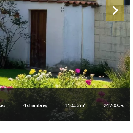
ces
4 chambres
110.53 m²
249 000 €