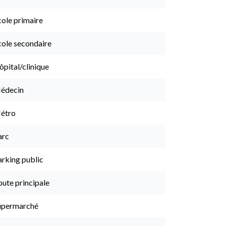
cole primaire
cole secondaire
pital/clinique
édecin
étro
arc
arking public
ute principale
upermarché