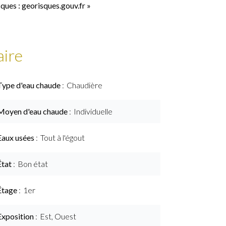
sques : georisques.gouv.fr »
ire
Type d'eau chaude
Chaudière
Moyen d'eau chaude
Individuelle
Eaux usées
Tout à l'égout
État
Bon état
Étage
1er
Exposition
Est, Ouest