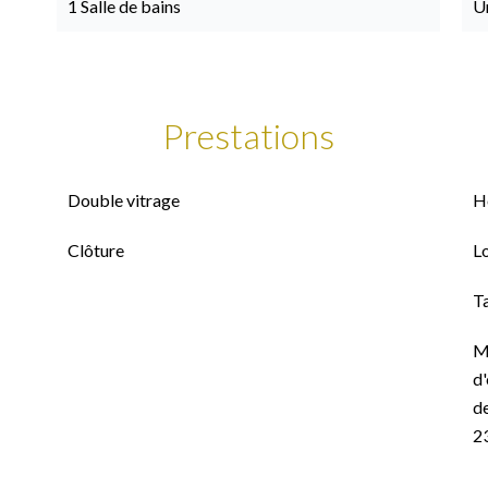
1 Salle de bains
U
Prestations
Double vitrage
H
Clôture
L
T
M
d'
de
2