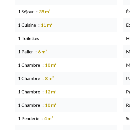
1 Séjour
39 m²
É
1 Cuisine
11 m²
É
1 Toilettes
Hô
1 Palier
6 m²
M
1 Chambre
10 m²
M
1 Chambre
8 m²
P
1 Chambre
12 m²
P
1 Chambre
10 m²
Ro
1 Penderie
4 m²
S