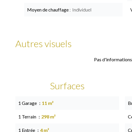
Moyen de chauffage
Individuel
Autres visuels
Pas d'informations
Surfaces
1 Garage
11 m²
B
1 Terrain
298 m²
Ce
1 Entrée
4 m²
C