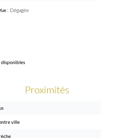
Vue
Dégagée
 disponibles
Proximités
us
ntre ville
rèche