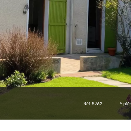
Réf. 8762
5 piè