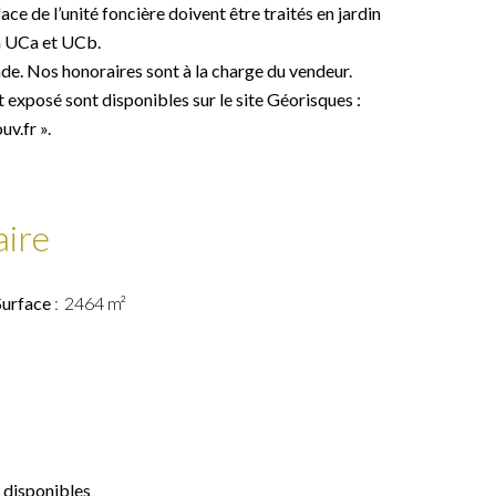
ace de l’unité foncière doivent être traités en jardin
n UCa et UCb.
de. Nos honoraires sont à la charge du vendeur.
t exposé sont disponibles sur le site Géorisques :
v.fr ».
ire
Surface
2464 m²
 disponibles