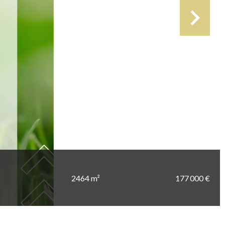
2464 m²
177 000 €